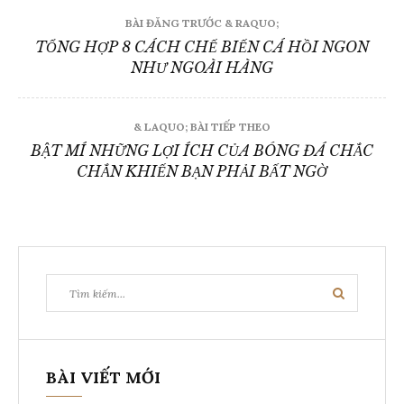
Điều
BÀI ĐĂNG TRƯỚC & RAQUO;
hướng
TỔNG HỢP 8 CÁCH CHẾ BIẾN CÁ HỒI NGON
NHƯ NGOÀI HÀNG
bài
viết
& LAQUO; BÀI TIẾP THEO
BẬT MÍ NHỮNG LỢI ÍCH CỦA BÓNG ĐÁ CHẮC
CHẮN KHIẾN BẠN PHẢI BẤT NGỜ
Tìm
Tìm
kiếm:
kiếm
BÀI VIẾT MỚI