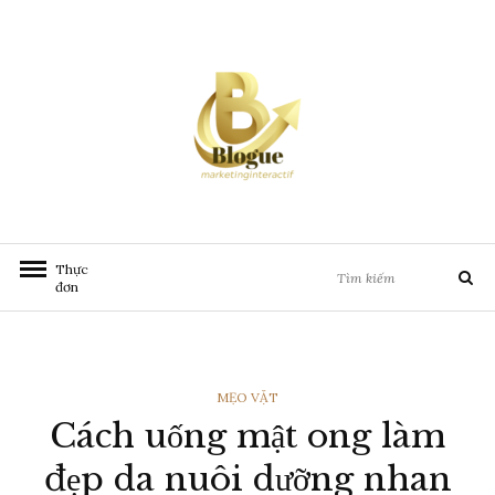
Chuyển
đến
nội
dung
Tìm
Thực
Tìm
kiếm:
đơn
kiếm
THỂ
MẸO VẶT
Cách uống mật ong làm
LOẠI
đẹp da nuôi dưỡng nhan