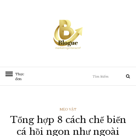
Chuyển
đến
nội
dung
Tìm
Thực
Tìm
kiếm:
đơn
kiếm
THỂ
MẸO VẶT
Tổng hợp 8 cách chế biến
LOẠI
cá hồi ngon như ngoài