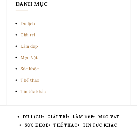
DANH MỤC
Du lịch
Giải trí
Làm đẹp
Mẹo Vặt
Sức khỏe
Thể thao
Tin tức khác
DU LỊCH
GIẢI TRÍ
LÀM ĐẸP
MẸO VẶT
SỨC KHỎE
THỂ THAO
TIN TỨC KHÁC