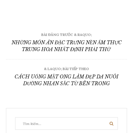
Điều
BÀI ĐĂNG TRƯỚC & RAQUO;
hướng
NHỮNG MÓN ĂN ĐẶC TRƯNG NỀN ẨM THỰC
TRUNG HOA NHẤT ĐỊNH PHẢI THỬ
bài
viết
& LAQUO; BÀI TIẾP THEO
CÁCH UỐNG MẬT ONG LÀM ĐẸP DA NUÔI
DƯỠNG NHAN SẮC TỪ BÊN TRONG
Tìm
Tìm
kiếm:
kiếm