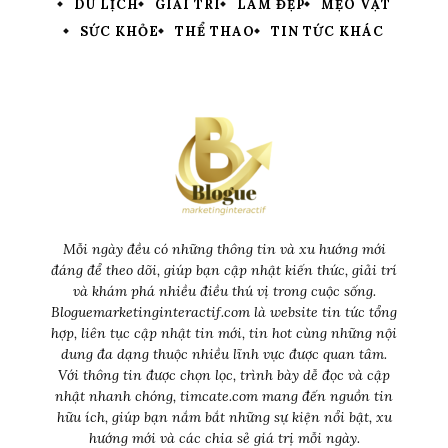
DU LỊCH
GIẢI TRÍ
LÀM ĐẸP
MẸO VẶT
SỨC KHỎE
THỂ THAO
TIN TỨC KHÁC
Mỗi ngày đều có những thông tin và xu hướng mới
đáng để theo dõi, giúp bạn cập nhật kiến thức, giải trí
và khám phá nhiều điều thú vị trong cuộc sống.
Bloguemarketinginteractif.com là website tin tức tổng
hợp, liên tục cập nhật tin mới, tin hot cùng những nội
dung đa dạng thuộc nhiều lĩnh vực được quan tâm.
Với thông tin được chọn lọc, trình bày dễ đọc và cập
nhật nhanh chóng, timcate.com mang đến nguồn tin
hữu ích, giúp bạn nắm bắt những sự kiện nổi bật, xu
hướng mới và các chia sẻ giá trị mỗi ngày.