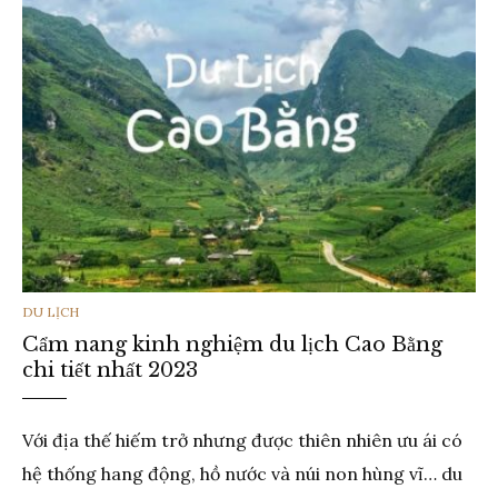
THỂ
DU LỊCH
Cẩm nang kinh nghiệm du lịch Cao Bằng
LOẠI
chi tiết nhất 2023
Với địa thế hiếm trở nhưng được thiên nhiên ưu ái có
hệ thống hang động, hồ nước và núi non hùng vĩ… du