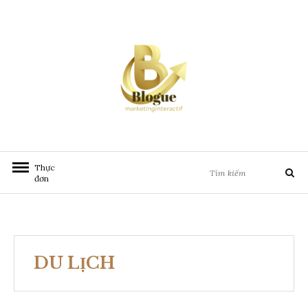
Chuyển
đến
nội
dung
Tìm
Thực
Tìm
kiếm:
đơn
kiếm
DU LỊCH