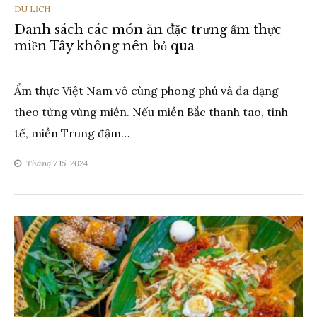
THỂ
DU LỊCH
Danh sách các món ăn đặc trưng ẩm thực
LOẠI
miền Tây không nên bỏ qua
Ẩm thực Việt Nam vô cùng phong phú và đa dạng
theo từng vùng miền. Nếu miền Bắc thanh tao, tinh
tế, miền Trung đậm…
Tháng 7 15, 2024