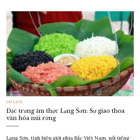
THỂ
DU LỊCH
Đặc trưng ẩm thực Lạng Sơn: Sự giao thoa
LOẠI
văn hóa núi rừng
Lạng Sơn, tỉnh biên giới phía Bắc Việt Nam, nổi tiếng