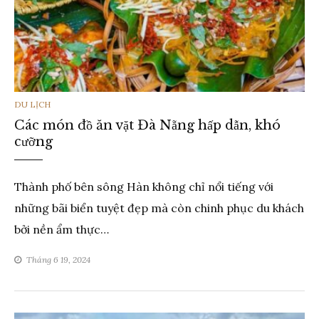
THỂ
DU LỊCH
Các món đồ ăn vặt Đà Nẵng hấp dẫn, khó
LOẠI
cưỡng
Thành phố bên sông Hàn không chỉ nổi tiếng với
những bãi biển tuyệt đẹp mà còn chinh phục du khách
bởi nền ẩm thực…
Tháng 6 19, 2024