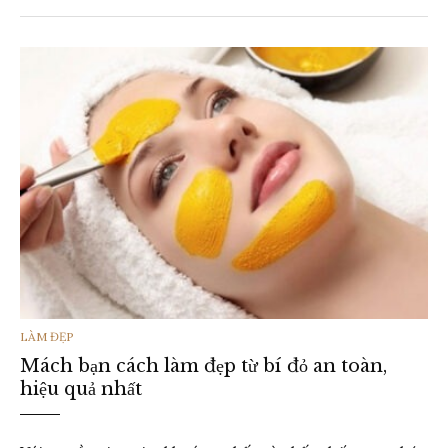
THỂ
LÀM ĐẸP
Mách bạn cách làm đẹp từ bí đỏ an toàn,
LOẠI
hiệu quả nhất