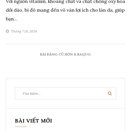
Với nguồn vitamin, khoáng chất và chất chống oxy hóa
dồi dào, bí đỏ mang đến vô vàn lợi ích cho làn da, giúp
bạn…
Tháng 7 24, 2024
Điều
BÀI ĐĂNG CŨ HƠN & RAQUO;
hướng
bài
viết
Tìm
Tìm
kiếm:
kiếm
BÀI VIẾT MỚI