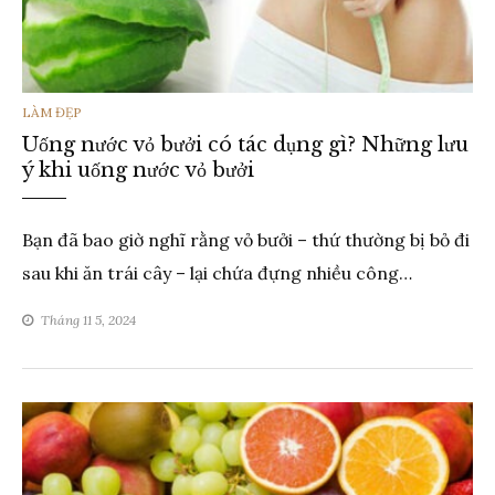
THỂ
LÀM ĐẸP
Uống nước vỏ bưởi có tác dụng gì? Những lưu
LOẠI
ý khi uống nước vỏ bưởi
Bạn đã bao giờ nghĩ rằng vỏ bưởi – thứ thường bị bỏ đi
sau khi ăn trái cây – lại chứa đựng nhiều công…
Tháng 11 5, 2024