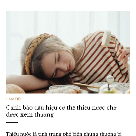
THỂ
LÀM ĐẸP
Cảnh báo dấu hiệu cơ thể thiếu nước chớ
LOẠI
được xem thường
Thiếu nước là tình trạng phổ biến nhưng thường bị