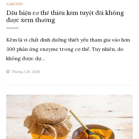
THỂ
LÀM ĐẸP
Dấu hiệu cơ thể thiếu kẽm tuyệt đối không
LOẠI
được xem thường
Kẽm là vi chất dinh dưỡng thiết yếu tham gia vào hơn
300 phản ứng enzyme trong cơ thể. Tuy nhiên, do
không được dự…
Tháng 2 26, 2026