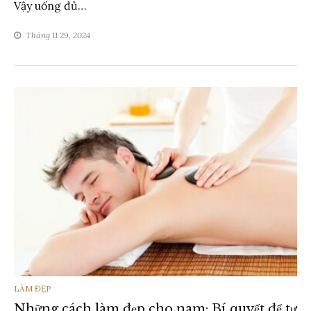
Vậy uống đủ…
Tháng 11 29, 2024
THỂ
LÀM ĐẸP
Những cách làm đẹp cho nam: Bí quyết để tự