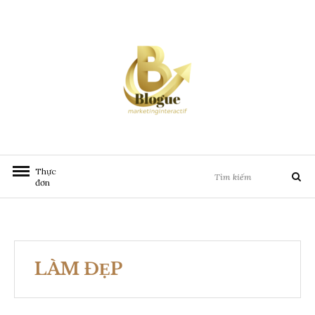
Chuyển
đến
nội
dung
Tìm
Thực
Tìm
kiếm:
đơn
kiếm
LÀM ĐẸP