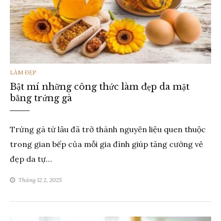
THỂ
LÀM ĐẸP
Bật mí những công thức làm đẹp da mặt
LOẠI
bằng trứng gà
Trứng gà từ lâu đã trở thành nguyên liệu quen thuộc
trong gian bếp của mỗi gia đình giúp tăng cường vẻ
đẹp da tự…
Tháng 12 2, 2025