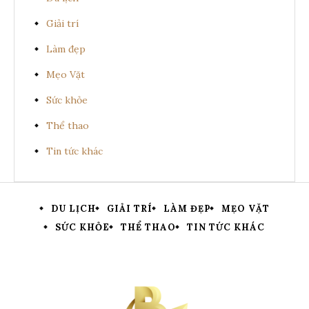
Giải trí
Làm đẹp
Mẹo Vặt
Sức khỏe
Thể thao
Tin tức khác
DU LỊCH
GIẢI TRÍ
LÀM ĐẸP
MẸO VẶT
SỨC KHỎE
THỂ THAO
TIN TỨC KHÁC