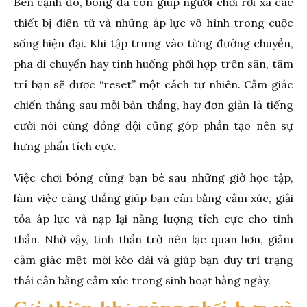
Bên cạnh đó, bóng đá còn giúp người chơi rời xa các
thiết bị điện tử và những áp lực vô hình trong cuộc
sống hiện đại. Khi tập trung vào từng đường chuyền,
pha di chuyển hay tình huống phối hợp trên sân, tâm
trí bạn sẽ được “reset” một cách tự nhiên. Cảm giác
chiến thắng sau mỗi bàn thắng, hay đơn giản là tiếng
cười nói cùng đồng đội cũng góp phần tạo nên sự
hưng phấn tích cực.
Việc chơi bóng cùng bạn bè sau những giờ học tập,
làm việc căng thẳng giúp bạn cân bằng cảm xúc, giải
tỏa áp lực và nạp lại năng lượng tích cực cho tinh
thần. Nhờ vậy, tinh thần trở nên lạc quan hơn, giảm
cảm giác mệt mỏi kéo dài và giúp bạn duy trì trạng
thái cân bằng cảm xúc trong sinh hoạt hằng ngày.