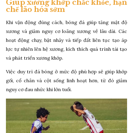
Giúp xương khớp chắc khỏe, hạn
chế lão hóa sớm
Khi vận động đúng cách, bóng đá giúp tăng mật độ
xương và giảm nguy cơ loãng xương về lâu dài. Các
hoạt động chạy, bật nhảy và tiếp đất liên tục tạo áp
lực tự nhiên lên hệ xương, kích thích quá trình tái tạo
và phát triển xương khớp.
Việc duy trì đá bóng ở mức độ phù hợp sẽ giúp khớp
gối, cổ chân và cột sống linh hoạt hơn, từ đó giảm
nguy cơ đau nhức khi lớn tuổi.