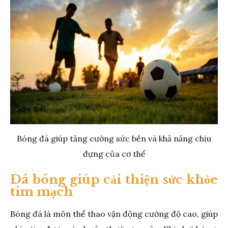
Bóng đá giúp tăng cường sức bền và khả năng chịu
đựng của cơ thể
Đá bóng giúp cải thiện sức khỏe
tim mạch
Bóng đá là môn thể thao vận động cường độ cao, giúp