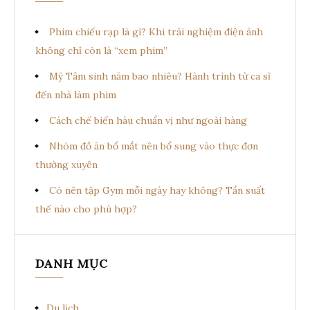
Phim chiếu rạp là gì? Khi trải nghiệm điện ảnh
không chỉ còn là “xem phim”
Mỹ Tâm sinh năm bao nhiêu? Hành trình từ ca sĩ
đến nhà làm phim
Cách chế biến hàu chuẩn vị như ngoài hàng
Nhóm đồ ăn bổ mắt nên bổ sung vào thực đơn
thường xuyên
Có nên tập Gym mỗi ngày hay không? Tần suất
thế nào cho phù hợp?
DANH MỤC
Du lịch