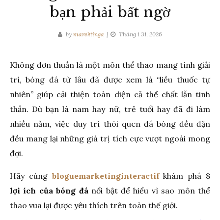
bạn phải bất ngờ
by
marektinga
Tháng 1 31, 2026
Không đơn thuần là một môn thể thao mang tính giải
trí, bóng đá từ lâu đã được xem là “liều thuốc tự
nhiên” giúp cải thiện toàn diện cả thể chất lẫn tinh
thần. Dù bạn là nam hay nữ, trẻ tuổi hay đã đi làm
nhiều năm, việc duy trì thói quen đá bóng đều đặn
đều mang lại những giá trị tích cực vượt ngoài mong
đợi.
Hãy cùng
bloguemarketinginteractif
khám phá 8
lợi ích của bóng đá
nổi bật để hiểu vì sao môn thể
thao vua lại được yêu thích trên toàn thế giới.