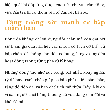
hiệu quả khi đáp ứng được các tiêu chí vừa vận động,
vừa giải trí, lại có thêm yếu tố gắn kết bạn bè.
Tăng cường sức mạnh cơ bắp
toàn thân
Bóng đá không chỉ sử dụng đôi chân mà còn đòi hỏi
sự tham gia của hầu hết các nhóm cơ trên cơ thể. Từ
bắp chân, đùi, hông cho đến cơ bụng, lưng và tay đều
hoạt động trong từng pha xử lý bóng.
Những động tác như sút bóng, bật nhảy, xoay người,
tỳ đè hay tranh chấp giúp cơ bắp phát triển săn chắc,
tăng độ dẻo dai và hạn chế tích mỡ thừa. Đây là lý do
vì sao người chơi bóng thường có vóc dáng cân đối và
khỏe khoắn.