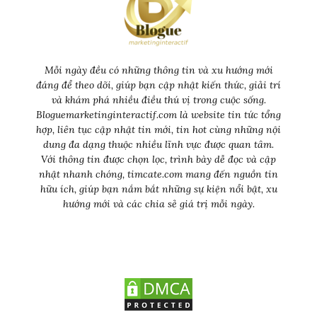
Mỗi ngày đều có những thông tin và xu hướng mới
đáng để theo dõi, giúp bạn cập nhật kiến thức, giải trí
và khám phá nhiều điều thú vị trong cuộc sống.
Bloguemarketinginteractif.com là website tin tức tổng
hợp, liên tục cập nhật tin mới, tin hot cùng những nội
dung đa dạng thuộc nhiều lĩnh vực được quan tâm.
Với thông tin được chọn lọc, trình bày dễ đọc và cập
nhật nhanh chóng, timcate.com mang đến nguồn tin
hữu ích, giúp bạn nắm bắt những sự kiện nổi bật, xu
hướng mới và các chia sẻ giá trị mỗi ngày.