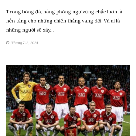
Trong bóng đá, hàng phòng ngự vững chắc luôn là
nền tảng cho những chiến thắng vang dội. Và ai là
những người sẽ xây…
Tháng 7 18, 2024