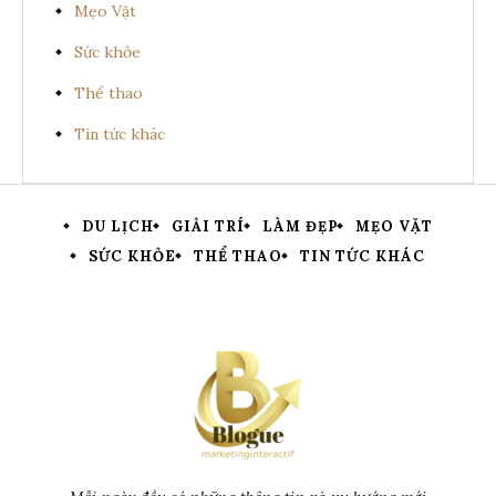
Mẹo Vặt
Sức khỏe
Thể thao
Tin tức khác
DU LỊCH
GIẢI TRÍ
LÀM ĐẸP
MẸO VẶT
SỨC KHỎE
THỂ THAO
TIN TỨC KHÁC