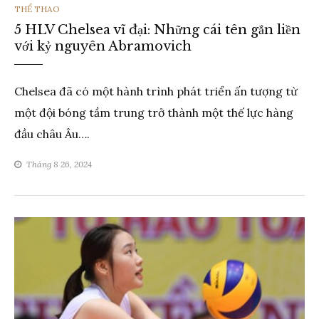
THỂ
THỂ THAO
5 HLV Chelsea vĩ đại: Những cái tên gắn liền
LOẠI
với kỷ nguyên Abramovich
Chelsea đã có một hành trình phát triển ấn tượng từ
một đội bóng tầm trung trở thành một thế lực hàng
đầu châu Âu….
Tháng 8 26, 2024