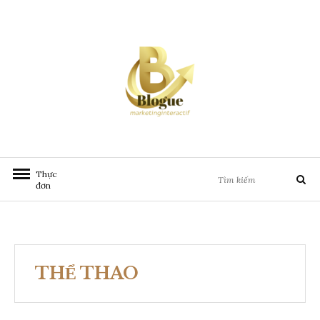
Chuyển
đến
nội
dung
Tìm
Thực
Tìm
kiếm:
đơn
kiếm
THỂ THAO