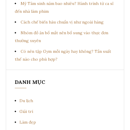
Mỹ Tâm sinh năm bao nhiêu? Hành trình từ ca sĩ
đến nhà làm phim
Cách chế biến hàu chuẩn vị như ngoài hàng
Nhóm đồ ăn bổ mắt nên bổ sung vào thực đơn
thường xuyên
Có nên tập Gym mỗi ngày hay không? Tần suất
thế nào cho phù hợp?
DANH MỤC
Du lịch
Giải trí
Làm đẹp