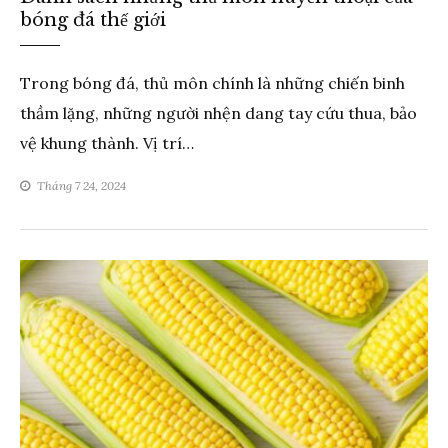
LOẠI
bóng đá thế giới
Trong bóng đá, thủ môn chính là những chiến binh
thầm lặng, những người nhện dang tay cứu thua, bảo
vệ khung thành. Vị trí…
Tháng 7 24, 2024