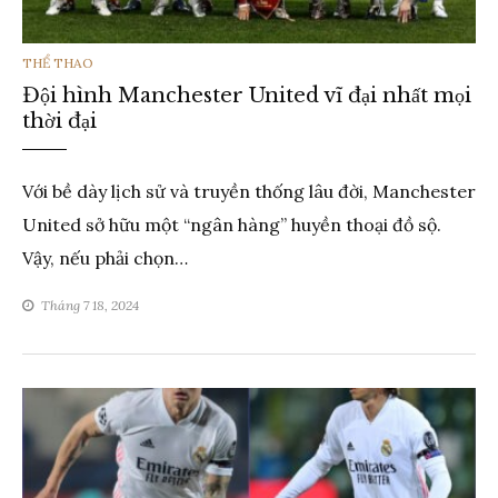
THỂ
THỂ THAO
Đội hình Manchester United vĩ đại nhất mọi
LOẠI
thời đại
Với bề dày lịch sử và truyền thống lâu đời, Manchester
United sở hữu một “ngân hàng” huyền thoại đồ sộ.
Vậy, nếu phải chọn…
Tháng 7 18, 2024