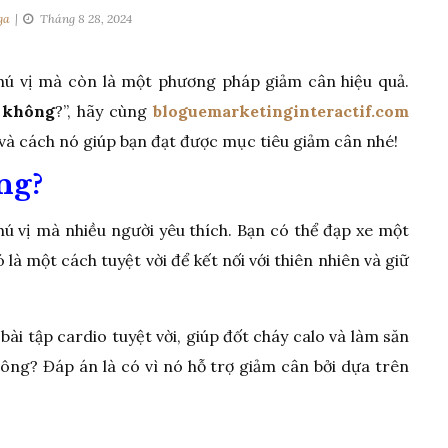
ga
Tháng 8 28, 2024
hú vị mà còn là một phương pháp giảm cân hiệu quả.
n không
?”, hãy cùng
bloguemarketinginteractif.com
e và cách nó giúp bạn đạt được mục tiêu giảm cân nhé!
ng?
hú vị mà nhiều người yêu thích. Bạn có thể đạp xe một
 là một cách tuyệt vời để kết nối với thiên nhiên và giữ
bài tập cardio tuyệt vời, giúp đốt cháy calo và làm săn
hông? Đáp án là có vì nó hỗ trợ giảm cân bởi dựa trên