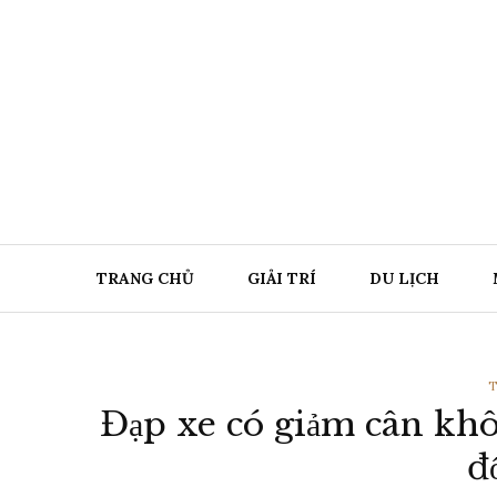
Chuyển
đến
nội
dung
TRANG CHỦ
GIẢI TRÍ
DU LỊCH
T
T
Đạp xe có giảm cân khô
L
đ