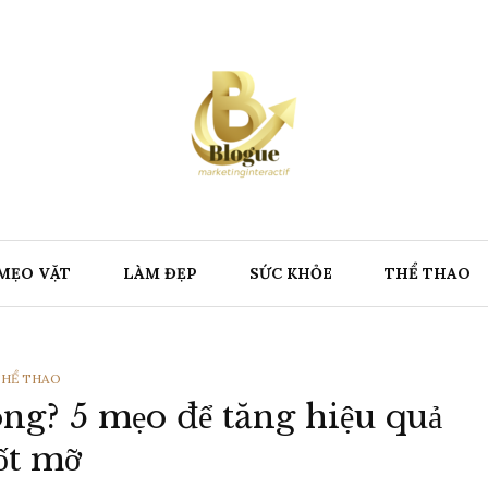
MẸO VẶT
LÀM ĐẸP
SỨC KHỎE
THỂ THAO
HỂ
HỂ THAO
ng? 5 mẹo để tăng hiệu quả
OẠI
ốt mỡ