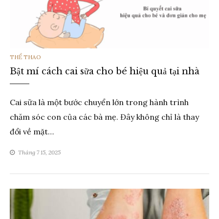
THỂ
THỂ THAO
Bật mí cách cai sữa cho bé hiệu quả tại nhà
LOẠI
Cai sữa là một bước chuyển lớn trong hành trình
chăm sóc con của các bà mẹ. Đây không chỉ là thay
đổi về mặt…
Tháng 7 15, 2025