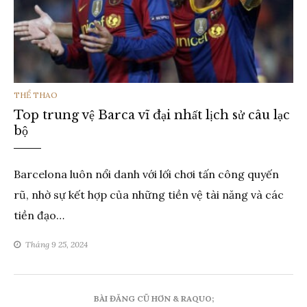
THỂ
THỂ THAO
Top trung vệ Barca vĩ đại nhất lịch sử câu lạc
LOẠI
bộ
Barcelona luôn nổi danh với lối chơi tấn công quyến
rũ, nhờ sự kết hợp của những tiền vệ tài năng và các
tiền đạo…
Tháng 9 25, 2024
Điều
BÀI ĐĂNG CŨ HƠN & RAQUO;
hướng