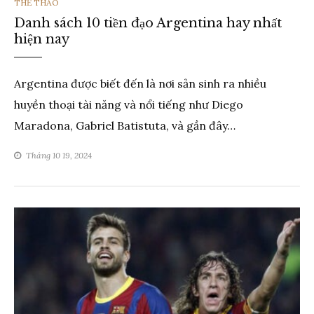
THỂ
THỂ THAO
Danh sách 10 tiền đạo Argentina hay nhất
LOẠI
hiện nay
Argentina được biết đến là nơi sản sinh ra nhiều
huyền thoại tài năng và nổi tiếng như Diego
Maradona, Gabriel Batistuta, và gần đây…
Tháng 10 19, 2024