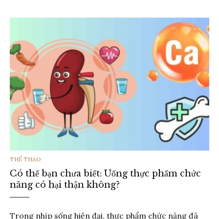
THỂ
THỂ THAO
Có thể bạn chưa biết: Uống thực phẩm chức
LOẠI
năng có hại thận không?
Trong nhịp sống hiện đại, thực phẩm chức năng đã