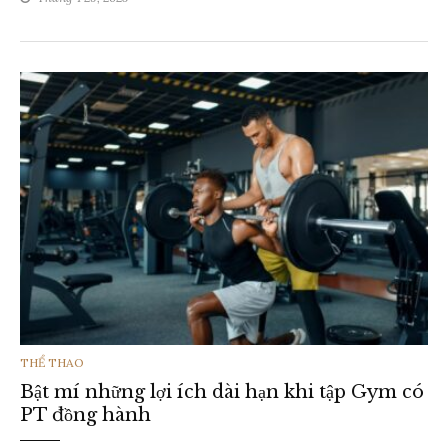
THỂ
THỂ THAO
Bật mí những lợi ích dài hạn khi tập Gym có
LOẠI
PT đồng hành