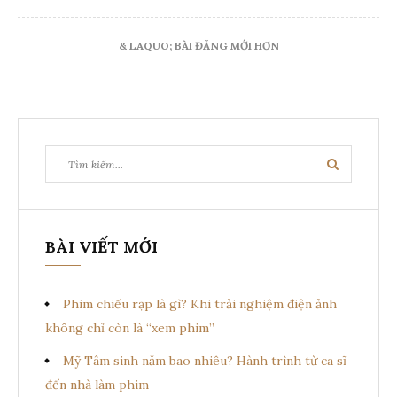
bài
& LAQUO; BÀI ĐĂNG MỚI HƠN
viết
Tìm
Tìm
kiếm:
kiếm
BÀI VIẾT MỚI
Phim chiếu rạp là gì? Khi trải nghiệm điện ảnh
không chỉ còn là “xem phim”
Mỹ Tâm sinh năm bao nhiêu? Hành trình từ ca sĩ
đến nhà làm phim