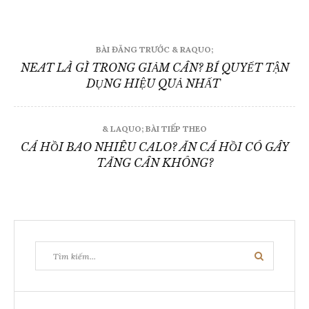
Điều
BÀI ĐĂNG TRƯỚC & RAQUO;
hướng
NEAT LÀ GÌ TRONG GIẢM CÂN? BÍ QUYẾT TẬN
DỤNG HIỆU QUẢ NHẤT
bài
viết
& LAQUO; BÀI TIẾP THEO
CÁ HỒI BAO NHIÊU CALO? ĂN CÁ HỒI CÓ GÂY
TĂNG CÂN KHÔNG?
Tìm
Tìm
kiếm:
kiếm