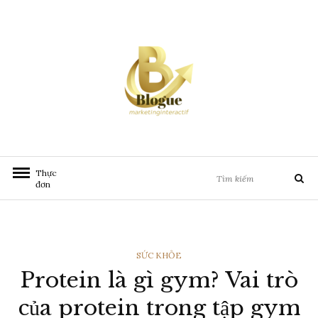
Chuyển
đến
nội
dung
Tìm
Thực
Tìm
kiếm:
đơn
kiếm
THỂ
SỨC KHỎE
Protein là gì gym? Vai trò
LOẠI
của protein trong tập gym