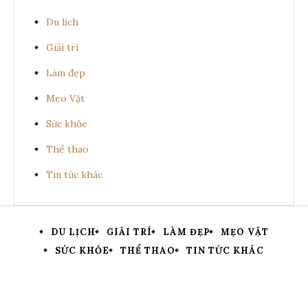
Du lịch
Giải trí
Làm đẹp
Mẹo Vặt
Sức khỏe
Thể thao
Tin tức khác
DU LỊCH
GIẢI TRÍ
LÀM ĐẸP
MẸO VẶT
SỨC KHỎE
THỂ THAO
TIN TỨC KHÁC