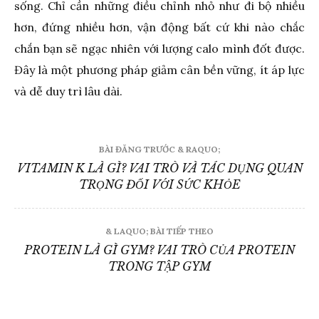
sống. Chỉ cần những điều chỉnh nhỏ như đi bộ nhiều
hơn, đứng nhiều hơn, vận động bất cứ khi nào chắc
chắn bạn sẽ ngạc nhiên với lượng calo mình đốt được.
Đây là một phương pháp giảm cân bền vững, ít áp lực
và dễ duy trì lâu dài.
Điều
BÀI ĐĂNG TRƯỚC & RAQUO;
hướng
VITAMIN K LÀ GÌ? VAI TRÒ VÀ TÁC DỤNG QUAN
TRỌNG ĐỐI VỚI SỨC KHỎE
bài
viết
& LAQUO; BÀI TIẾP THEO
PROTEIN LÀ GÌ GYM? VAI TRÒ CỦA PROTEIN
TRONG TẬP GYM