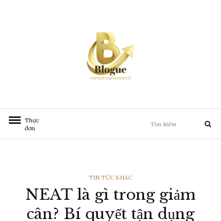
Chuyển
đến
nội
dung
Tìm
Thực
Tìm
kiếm:
đơn
kiếm
THỂ
TIN TỨC KHÁC
NEAT là gì trong giảm
LOẠI
cân? Bí quyết tận dụng