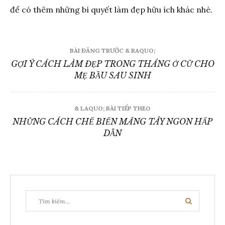
để có thêm những bí quyết làm đẹp hữu ích khác nhé.
Điều
BÀI ĐĂNG TRƯỚC & RAQUO;
hướng
GỢI Ý CÁCH LÀM ĐẸP TRONG THÁNG Ở CỮ CHO
MẸ BẦU SAU SINH
bài
viết
& LAQUO; BÀI TIẾP THEO
NHỮNG CÁCH CHẾ BIẾN MĂNG TÂY NGON HẤP
DẪN
Tìm
Tìm
kiếm:
kiếm