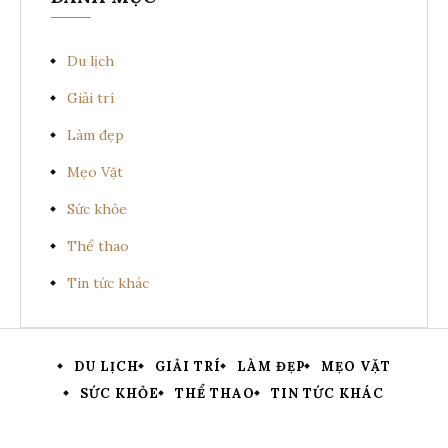
Du lịch
Giải trí
Làm đẹp
Mẹo Vặt
Sức khỏe
Thể thao
Tin tức khác
DU LỊCH
GIẢI TRÍ
LÀM ĐẸP
MẸO VẶT
SỨC KHỎE
THỂ THAO
TIN TỨC KHÁC