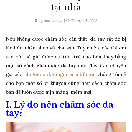
tại nhà
by
marektinga
Tháng 4 21, 2023
Nếu không được chăm sóc cẩn thật, da tay rất dễ bị
lão hóa, nhăn nheo và chai sạn. Tuy nhiên, các chị em
vẫn có thể giữ được sự tươi trẻ cho bàn thay bằng
một số
cách chăm sóc da tay
dưới đây. Các chuyên
gia của
bloguemarketinginteractif.com
chúng tôi sẽ
cho bạn một số lời khuyên cũng như cách chăm sóc
bàn để luôn được mịn màng, mềm mại.
I. Lý do nên chăm sóc da
tay?