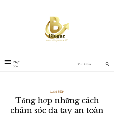
Chuyển
đến
nội
dung
Tìm
Thực
Tìm
kiếm:
đơn
kiếm
THỂ
LÀM ĐẸP
Tổng hợp những cách
LOẠI
chăm sóc da tay an toàn