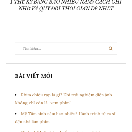
1 THẾ KỶ BẰNG BAO NHIÊU NĂM? CÁCH GHI
NHỚ VÀ QUY ĐỔI THỜI GIAN DỄ NHẤT
Tìm
Tìm
kiếm:
kiếm
BÀI VIẾT MỚI
Phim chiếu rạp là gì? Khi trải nghiệm điện ảnh
không chỉ còn là “xem phim”
Mỹ Tâm sinh năm bao nhiêu? Hành trình từ ca sĩ
đến nhà làm phim