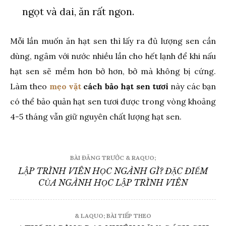
ngọt và dai, ăn rất ngon.
Mỗi lần muốn ăn hạt sen thì lấy ra đủ lượng sen cần
dùng, ngâm với nước nhiều lần cho hết lạnh để khi nấu
hạt sen sẽ mềm hơn bở hơn, bở mà không bị cứng.
Làm theo
mẹo vặt
cách bảo hạt sen tươi
này các bạn
có thể bảo quản hạt sen tươi được trong vòng khoảng
4-5 tháng vẫn giữ nguyên chất lượng hạt sen.
Điều
BÀI ĐĂNG TRƯỚC & RAQUO;
hướng
LẬP TRÌNH VIÊN HỌC NGÀNH GÌ? ĐẶC ĐIỂM
CỦA NGÀNH HỌC LẬP TRÌNH VIÊN
bài
viết
& LAQUO; BÀI TIẾP THEO