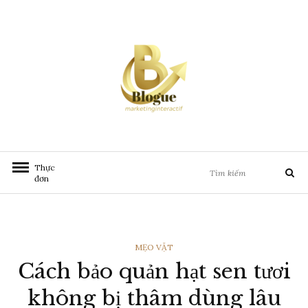
Chuyển
đến
nội
dung
Tìm
Thực
Tìm
kiếm:
đơn
kiếm
THỂ
MẸO VẶT
Cách bảo quản hạt sen tươi
LOẠI
không bị thâm dùng lâu