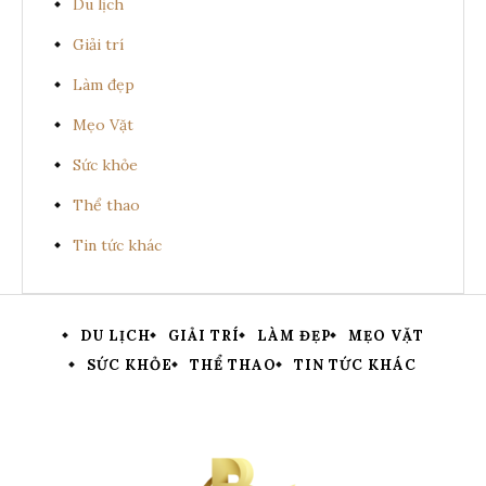
Du lịch
Giải trí
Làm đẹp
Mẹo Vặt
Sức khỏe
Thể thao
Tin tức khác
DU LỊCH
GIẢI TRÍ
LÀM ĐẸP
MẸO VẶT
SỨC KHỎE
THỂ THAO
TIN TỨC KHÁC