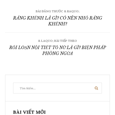
Điều
BÀI ĐĂNG TRƯỚC & RAQUO;
hướng
RĂNG KHỂNH LÀ GÌ? CÓ NÊN NHỔ RĂNG
KHỂNH?
bài
viết
& LAQUO; BÀI TIẾP THEO
RỐI LOẠN NỘI TIẾT TỐ NỮ LÀ GÌ? BIỆN PHÁP
PHÒNG NGỪA
Tìm
Tìm
kiếm:
kiếm
BÀI VIẾT MỚI