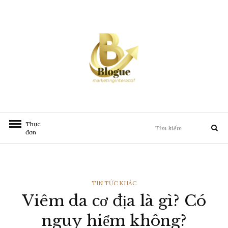
Chuyển
đến
nội
dung
Tìm
Thực
Tìm
kiếm:
đơn
kiếm
THỂ
TIN TỨC KHÁC
Viêm da cơ địa là gì? Có
LOẠI
nguy hiểm không?