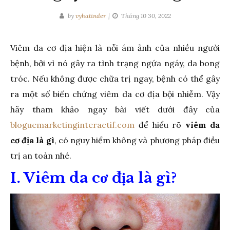
by
vyhatinder
Tháng 10 30, 2022
Viêm da cơ địa hiện là nỗi ám ảnh của nhiều người
bệnh, bởi vì nó gây ra tình trạng ngứa ngáy, da bong
tróc. Nếu không được chữa trị ngay, bệnh có thể gây
ra một số biến chứng viêm da cơ địa bội nhiễm. Vậy
hãy tham khảo ngay bài viết dưới đây của
bloguemarketinginteractif.com
để hiểu rõ
viêm da
cơ địa là gì
, có nguy hiểm không và phương pháp điều
trị an toàn nhé.
I. Viêm da cơ địa là gì?