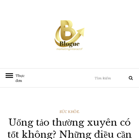
Chuyển
đến
nội
dung
Tìm
Thực
Tìm
kiếm:
đơn
kiếm
THỂ
SỨC KHỎE
Uống tảo thường xuyên có
LOẠI
tốt không? Những điều cần