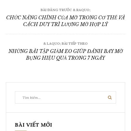
Điều
BÀI ĐĂNG TRƯỚC & RAQUO;
hướng
CHỨC NĂNG CHÍNH CỦA MỠ TRONG CƠ THỂ VÀ
CÁCH DUY TRÌ LƯỢNG MỠ HỢP LÝ
bài
viết
& LAQUO; BÀI TIẾP THEO
NHỮNG BÀI TẬP GIẢM EO GIÚP ĐÁNH BAY MỠ
BỤNG HIỆU QUẢ TRONG 7 NGÀY
Tìm
Tìm
kiếm:
kiếm
BÀI VIẾT MỚI