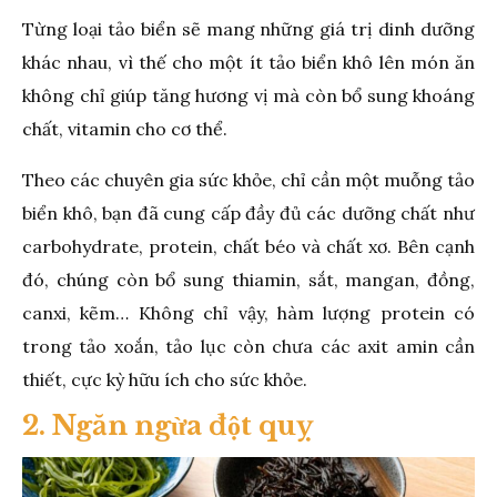
Từng loại tảo biển sẽ mang những giá trị dinh dưỡng
khác nhau, vì thế cho một ít tảo biển khô lên món ăn
không chỉ giúp tăng hương vị mà còn bổ sung khoáng
chất, vitamin cho cơ thể.
Theo các chuyên gia sức khỏe, chỉ cần một muỗng tảo
biển khô, bạn đã cung cấp đầy đủ các dưỡng chất như
carbohydrate, protein, chất béo và chất xơ. Bên cạnh
đó, chúng còn bổ sung thiamin, sắt, mangan, đồng,
canxi, kẽm… Không chỉ vậy, hàm lượng protein có
trong tảo xoắn, tảo lục còn chưa các axit amin cần
thiết, cực kỳ hữu ích cho sức khỏe.
2. Ngăn ngừa đột quỵ