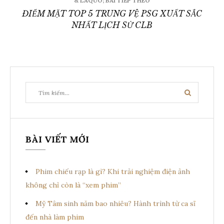
& LAQUO; BÀI TIẾP THEO
ĐIỂM MẶT TOP 5 TRUNG VỆ PSG XUẤT SẮC
NHẤT LỊCH SỬ CLB
Tìm
Tìm
kiếm:
kiếm
BÀI VIẾT MỚI
Phim chiếu rạp là gì? Khi trải nghiệm điện ảnh
không chỉ còn là “xem phim”
Mỹ Tâm sinh năm bao nhiêu? Hành trình từ ca sĩ
đến nhà làm phim