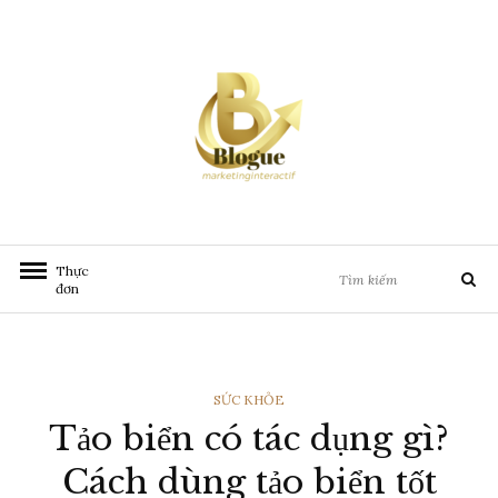
Chuyển
đến
nội
dung
Tìm
Thực
Tìm
kiếm:
đơn
kiếm
THỂ
SỨC KHỎE
Tảo biển có tác dụng gì?
LOẠI
Cách dùng tảo biển tốt