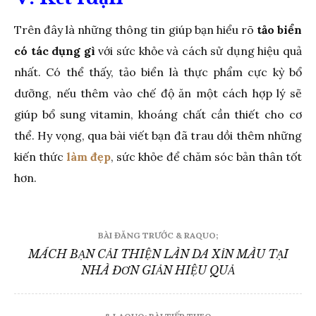
Trên đây là những thông tin giúp bạn hiểu rõ
tảo biển
có tác dụng gì
với sức khỏe và cách sử dụng hiệu quả
nhất. Có thể thấy, tảo biển là thực phẩm cực kỳ bổ
dưỡng, nếu thêm vào chế độ ăn một cách hợp lý sẽ
giúp bổ sung vitamin, khoáng chất cần thiết cho cơ
thể. Hy vọng, qua bài viết bạn đã trau dồi thêm những
kiến thức
làm đẹp
, sức khỏe để chăm sóc bản thân tốt
hơn.
Điều
BÀI ĐĂNG TRƯỚC & RAQUO;
hướng
MÁCH BẠN CẢI THIỆN LÀN DA XỈN MÀU TẠI
NHÀ ĐƠN GIẢN HIỆU QUẢ
bài
viết