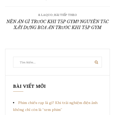
bài
viết
& LAQUO; BÀI TIẾP THEO
NÊN ĂN GÌ TRƯỚC KHI TẬP GYM? NGUYÊN TẮC
XÂY DỰNG BỮA ĂN TRƯỚC KHI TẬP GYM
Tìm
Tìm
kiếm:
kiếm
BÀI VIẾT MỚI
Phim chiếu rạp là gì? Khi trải nghiệm điện ảnh
không chỉ còn là “xem phim”