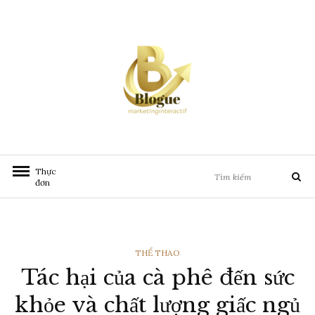
Chuyển
đến
nội
dung
Tìm
Thực
Tìm
kiếm:
đơn
kiếm
THỂ
THỂ THAO
Tác hại của cà phê đến sức
LOẠI
khỏe và chất lượng giấc ngủ