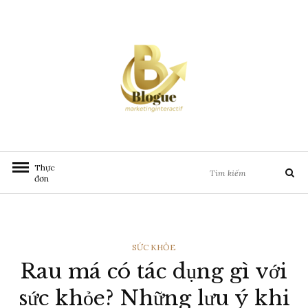
Chuyển
đến
nội
dung
Tìm
Thực
Tìm
kiếm:
đơn
kiếm
THỂ
SỨC KHỎE
Rau má có tác dụng gì với
LOẠI
sức khỏe? Những lưu ý khi