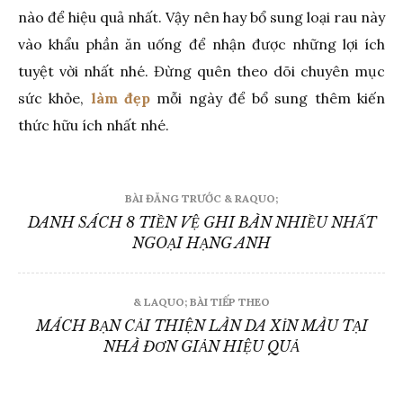
nào để hiệu quả nhất. Vậy nên hay bổ sung loại rau này
vào khẩu phần ăn uống để nhận được những lợi ích
tuyệt vời nhất nhé. Đừng quên theo dõi chuyên mục
sức khỏe,
làm đẹp
mỗi ngày để bổ sung thêm kiến
thức hữu ích nhất nhé.
Điều
BÀI ĐĂNG TRƯỚC & RAQUO;
hướng
DANH SÁCH 8 TIỀN VỆ GHI BÀN NHIỀU NHẤT
NGOẠI HẠNG ANH
bài
viết
& LAQUO; BÀI TIẾP THEO
MÁCH BẠN CẢI THIỆN LÀN DA XỈN MÀU TẠI
NHÀ ĐƠN GIẢN HIỆU QUẢ