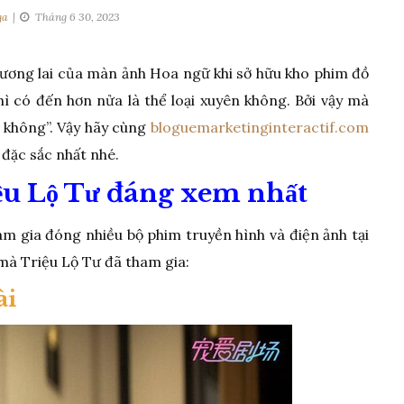
ga
Tháng 6 30, 2023
ương lai của màn ảnh Hoa ngữ khi sở hữu kho phim đồ
hì có đến hơn nửa là thể loại xuyên không. Bởi vậy mà
n không”. Vậy hãy cùng
bloguemarketinginteractif.com
đặc sắc nhất nhé.
ệu Lộ Tư đáng xem nhất
ham gia đóng nhiều bộ phim truyền hình và điện ảnh tại
mà Triệu Lộ Tư đã tham gia:
ài