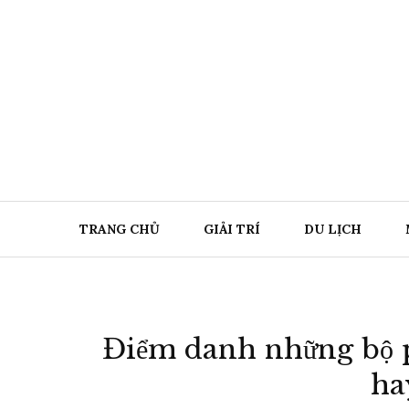
Chuyển
đến
nội
dung
TRANG CHỦ
GIẢI TRÍ
DU LỊCH
Điểm danh những bộ p
ha