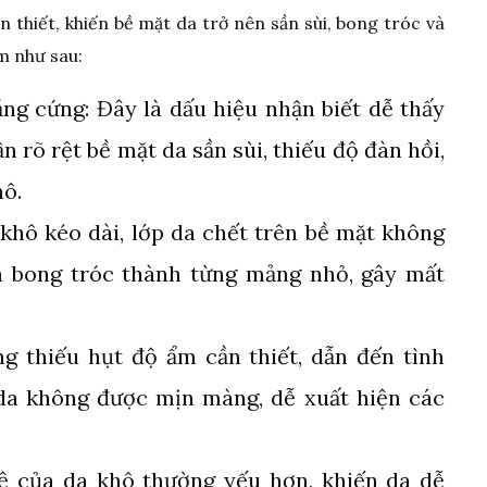
n thiết, khiến bề mặt da trở nên sần sùi, bong tróc và
m như sau:
ng cứng: Đây là dấu hiệu nhận biết dễ thấy
 rõ rệt bề mặt da sần sùi, thiếu độ đàn hồi,
hô.
 khô kéo dài, lớp da chết trên bề mặt không
n bong tróc thành từng mảng nhỏ, gây mất
g thiếu hụt độ ẩm cần thiết, dẫn đến tình
 da không được mịn màng, dễ xuất hiện các
 của da khô thường yếu hơn, khiến da dễ