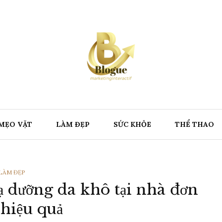
MẸO VẶT
LÀM ĐẸP
SỨC KHỎE
THỂ THAO
THỂ
LÀM ĐẸP
ạ dưỡng da khô tại nhà đơn
LOẠI
 hiệu quả