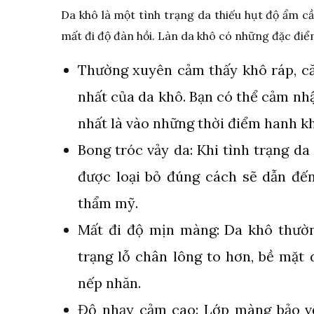
Da khô là một tình trạng da thiếu hụt độ ẩm cầ
mất đi độ đàn hồi. Làn da khô có những đặc điể
Thường xuyên cảm thấy khô ráp, că
nhất của da khô. Bạn có thể cảm nhận
nhất là vào những thời điểm hanh k
Bong tróc vảy da: Khi tình trạng da
được loại bỏ đúng cách sẽ dẫn đế
thẩm mỹ.
Mất đi độ mịn màng: Da khô thườn
trạng lỗ chân lông to hơn, bề mặt
nếp nhăn.
Độ nhạy cảm cao: Lớp màng bảo vệ