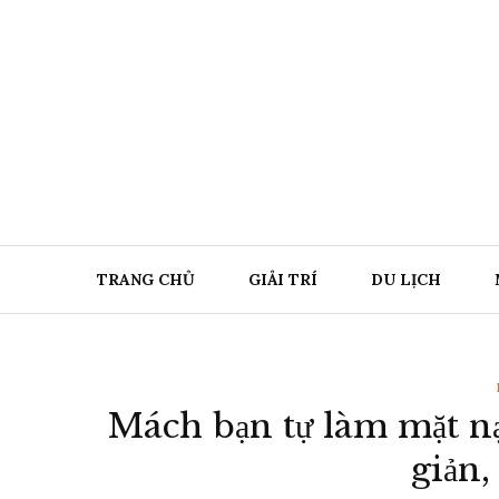
Chuyển
đến
nội
dung
TRANG CHỦ
GIẢI TRÍ
DU LỊCH
Mách bạn tự làm mặt n
giản,