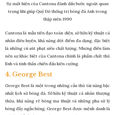
Sự xuất hiện của Cantona đánh dấu bước ngoặt quan
trọng khi giúp Quỷ Đỏ thống trị bóng đá Anh trong
thập niên 1990
Cantona là mẫu tiền đạo toàn diện, sở hữu kỹ thuật cá
nhân điêu luyện, khả năng dứt điểm đa dạng, đặc biệt
là những cú sút phạt siêu chất lượng. Nhưng điều làm
nên sự khác biệt của Cantona chính là phẩm chất thủ
lĩnh và tinh thần chiến đấu kiên cường.
4. George Best
George Best là một trong những cầu thủ tài năng bậc
nhất lịch sử bóng đá. Sở hữu kỹ thuật cá nhân thượng
thừa, khả năng rê bóng ma thuật và những pha xử lý
bóng đầy ngẫu hứng, George Best được mệnh danh là