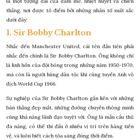
là một tượng đài của đam mê, nhiệt huyết và chiến
thắng, nơi được tô điểm bởi những nhân tố xuất sắc
dưới đây:
1. Sir Bobby Charlton
Nhắc đến Manchester United, cái tên đầu tiên phải
nhắc đến chính là Sir Bobby Charlton. Ông không chỉ
là linh hồn của đội bóng trong những năm 1950-1970,
mà còn là người hùng dân tộc khi cùng tuyển Anh vô
địch World Cup 1966.
Sự nghiệp của Sir Bobby Charlton gắn liền với những
bàn thắng đẹp mắt, những đường chuyền thông minh
cùng khả năng lãnh đạo tuyệt vời. Ông là mẫu cầu thủ
đa năng, có thể thi đấu ở nhiều vị trí trên hàng tiền
vệ, và luôn biết cách tỏa sáng đúng thời điểm.