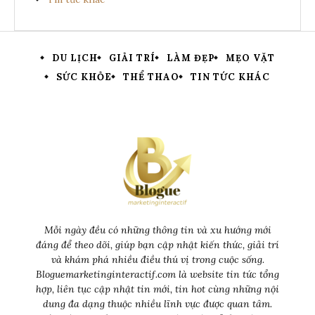
DU LỊCH
GIẢI TRÍ
LÀM ĐẸP
MẸO VẶT
SỨC KHỎE
THỂ THAO
TIN TỨC KHÁC
Mỗi ngày đều có những thông tin và xu hướng mới
đáng để theo dõi, giúp bạn cập nhật kiến thức, giải trí
và khám phá nhiều điều thú vị trong cuộc sống.
Bloguemarketinginteractif.com là website tin tức tổng
hợp, liên tục cập nhật tin mới, tin hot cùng những nội
dung đa dạng thuộc nhiều lĩnh vực được quan tâm.