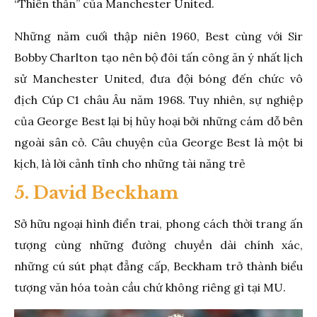
“Thiên thần” của Manchester United.
Những năm cuối thập niên 1960, Best cùng với Sir
Bobby Charlton tạo nên bộ đôi tấn công ăn ý nhất lịch
sử Manchester United, đưa đội bóng đến chức vô
địch Cúp C1 châu Âu năm 1968. Tuy nhiên, sự nghiệp
của George Best lại bị hủy hoại bởi những cám dỗ bên
ngoài sân cỏ. Câu chuyện của George Best là một bi
kịch, là lời cảnh tỉnh cho những tài năng trẻ
5. David Beckham
Sở hữu ngoại hình điển trai, phong cách thời trang ấn
tượng cùng những đường chuyền dài chính xác,
những cú sút phạt đẳng cấp, Beckham trở thành biểu
tượng văn hóa toàn cầu chứ không riêng gì tại MU.