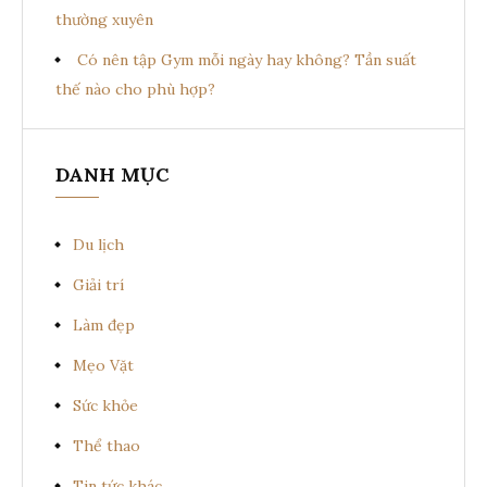
thường xuyên
Có nên tập Gym mỗi ngày hay không? Tần suất
thế nào cho phù hợp?
DANH MỤC
Du lịch
Giải trí
Làm đẹp
Mẹo Vặt
Sức khỏe
Thể thao
Tin tức khác