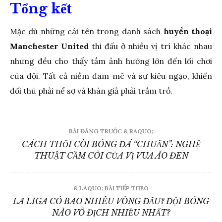
Tổng kết
Mặc dù những cái tên trong danh sách
huyền thoại
Manchester United
thi đấu ở nhiều vị trí khác nhau
nhưng đều cho thấy tầm ảnh hưởng lớn đến lối chơi
của đội. Tất cả niềm đam mê và sự kiêu ngạo, khiến
đối thủ phải nể sợ và khán giả phải trầm trồ.
Điều
BÀI ĐĂNG TRƯỚC & RAQUO;
hướng
CÁCH THỔI CÒI BÓNG ĐÁ “CHUẨN”: NGHỆ
THUẬT CẦM CÒI CỦA VỊ VUA ÁO ĐEN
bài
viết
& LAQUO; BÀI TIẾP THEO
LA LIGA CÓ BAO NHIÊU VÒNG ĐẤU? ĐỘI BÓNG
NÀO VÔ ĐỊCH NHIỀU NHẤT?