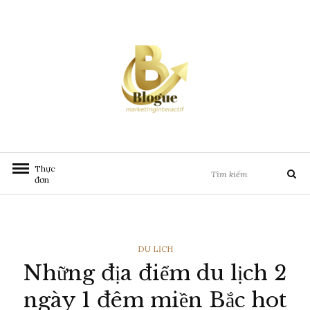
Chuyển
đến
nội
dung
Tìm
Thực
Tìm
kiếm:
đơn
kiếm
THỂ
DU LỊCH
Những địa điểm du lịch 2
LOẠI
ngày 1 đêm miền Bắc hot