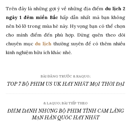
Trên đây là những gợi ý về những địa điểm
du lịch 2
ngày 1 đêm miền Bắc
hấp dẫn nhất mà bạn không
nên bỏ lỡ trong mùa hè này. Hy vọng bạn có thể chọn
cho mình điểm đến phù hợp. Đừng quên theo dõi
chuyên mục
du lịch
thường xuyên để có thêm nhiều
kinh nghiệm hữu ích khác nhé.
Điều
BÀI ĐĂNG TRƯỚC & RAQUO;
hướng
TOP 7 BỘ PHIM US UK HAY NHẤT MỌI THỜI ĐẠI
bài
viết
& LAQUO; BÀI TIẾP THEO
ĐIỂM DANH NHỮNG BỘ PHIM TÌNH CẢM LÃNG
MẠN HÀN QUỐC HAY NHẤT