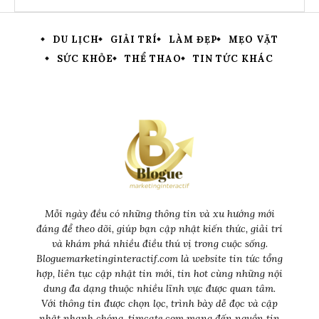
DU LỊCH
GIẢI TRÍ
LÀM ĐẸP
MẸO VẶT
SỨC KHỎE
THỂ THAO
TIN TỨC KHÁC
Mỗi ngày đều có những thông tin và xu hướng mới
đáng để theo dõi, giúp bạn cập nhật kiến thức, giải trí
và khám phá nhiều điều thú vị trong cuộc sống.
Bloguemarketinginteractif.com là website tin tức tổng
hợp, liên tục cập nhật tin mới, tin hot cùng những nội
dung đa dạng thuộc nhiều lĩnh vực được quan tâm.
Với thông tin được chọn lọc, trình bày dễ đọc và cập
nhật nhanh chóng, timcate.com mang đến nguồn tin