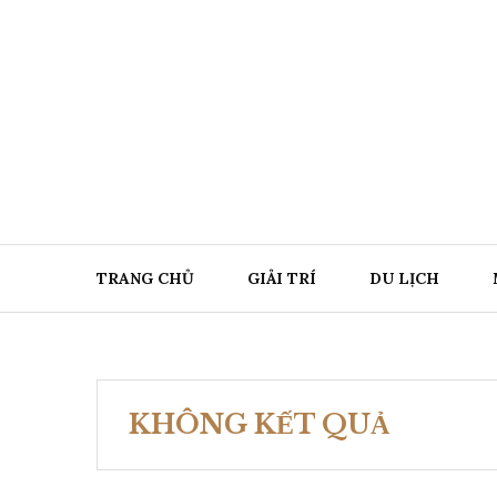
Chuyển
đến
nội
dung
TRANG CHỦ
GIẢI TRÍ
DU LỊCH
KHÔNG KẾT QUẢ