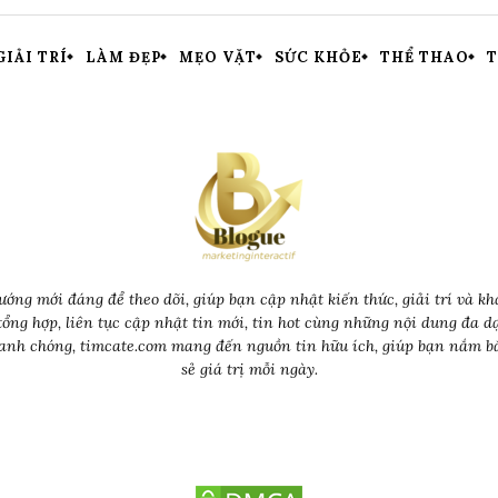
GIẢI TRÍ
LÀM ĐẸP
MẸO VẶT
SỨC KHỎE
THỂ THAO
T
ớng mới đáng để theo dõi, giúp bạn cập nhật kiến thức, giải trí và kh
tổng hợp, liên tục cập nhật tin mới, tin hot cùng những nội dung đa 
nhanh chóng, timcate.com mang đến nguồn tin hữu ích, giúp bạn nắm bắ
sẻ giá trị mỗi ngày.